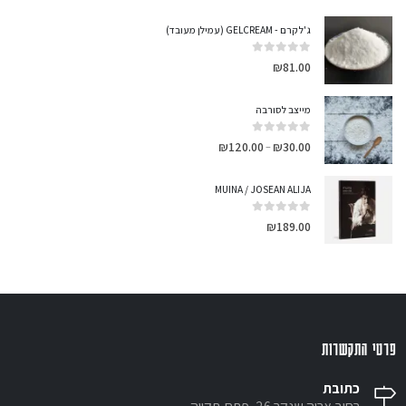
ג'ל קרם - GELCREAM (עמילן מעובד)
out of 5
0
₪
81.00
מייצב לסורבה
out of 5
0
₪
120.00
₪
30.00
–
MUINA / JOSEAN ALIJA
out of 5
0
₪
189.00
פרטי התקשרות
כתובת