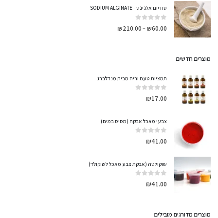
סודיום אלגינט - SODIUM ALGINATE
out of 5
0
₪
210.00
₪
60.00
–
מוצרים חדשים
תמציות טעם וריח מבית מנדלברג
out of 5
0
₪
17.00
צבעי מאכל אבקה (מסיס במים)
out of 5
0
₪
41.00
שוקולטה (אבקת צבע מאכל לשוקולד)
out of 5
0
₪
41.00
מוצרים מדורגים מובילים