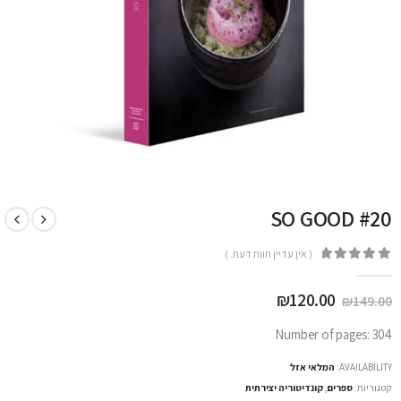
SO GOOD #20
( אין עדיין חוות דעת. )
out of 5
0
המחיר
המחיר
₪
120.00
₪
149.00
המקורי
הנוכחי
היה:
הוא:
Number of pages: 304
₪120.00.
₪149.00.
AVAILABILITY:
המלאי אזל
קטגוריות:
ספרים
,
קונדיטוריה יצירתית