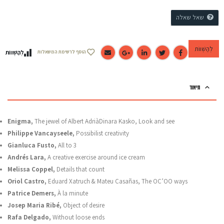
שאל שאלה
לְהַשְׁווֹת
הוסף לרשימת המשאלות
לְהַשְׁווֹת
תיאור
Enigma,
The jewel of Albert AdriàDinara Kasko, Look and see
Philippe Vancayseele,
Possibilist creativity
Gianluca Fusto,
All to 3
Andrés Lara,
A creative exercise around ice cream
Melissa Coppel,
Details that count
Oriol Castro,
Eduard Xatruch & Mateu Casañas, The OC’OO ways
Patrice Demers,
À la minute
Josep Maria Ribé,
Object of desire
Rafa Delgado,
Without loose ends