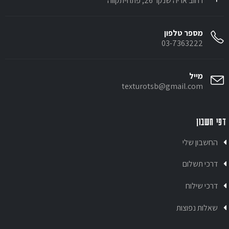
רחוב אריה שנקר 26, פתח-תקווה
מספר טלפון
03-7363222
מייל
texturotsb@gmail.com
דפי חשבון
החשבון שלי
דרכי תשלום
דרכי שילוח
שאלות נפוצות