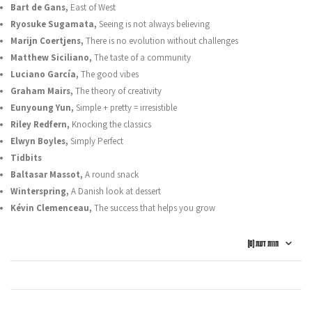
Bart de Gans,
East of West
Ryosuke Sugamata,
Seeing is not always believing
Marijn Coertjens,
There is no evolution without challenges
Matthew Siciliano,
The taste of a community
Luciano García,
The good vibes
Graham Mairs,
The theory of creativity
Eunyoung Yun,
Simple + pretty = irresistible
Riley Redfern,
Knocking the classics
Elwyn Boyles,
Simply Perfect
Tidbits
Baltasar Massot,
A round snack
Winterspring,
A Danish look at dessert
Kévin Clemenceau,
The success that helps you grow
חוות דעת (0)