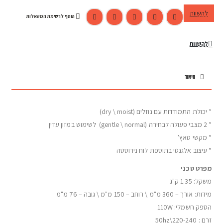
לְהַשְׁווֹת
הוסף לרשימת המשאלות
לְהַשְׁווֹת
תיאור
* יכולת התמודדות עם נוזלים (dry \ moist)
* 2 מצבי פעולה לבחירה (gentle \ normal) לשימוש במזון עדין
* מקשי טאץ'
* עיצוב אלגנטי בתוספת לוח נירוסטה
מפרט טכני
משקל: 1.35 ק"ג
מידות: אורך – 360 מ"מ \ רוחב – 150 מ"מ \ גובה – 76 מ"מ
הספק חשמלי: 110W
זרם : 220-240\50hz