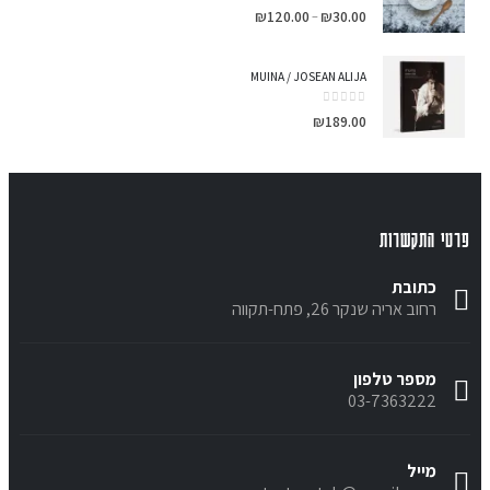
out of 5
0
₪
120.00
₪
30.00
–
MUINA / JOSEAN ALIJA
out of 5
0
₪
189.00
פרטי התקשרות
כתובת
רחוב אריה שנקר 26, פתח-תקווה
מספר טלפון
03-7363222
מייל