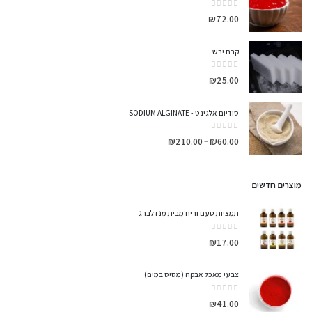
out of 5
0
₪
72.00
קרח יבש
out of 5
0
₪
25.00
סודיום אלגינט - SODIUM ALGINATE
out of 5
0
₪
210.00
₪
60.00
–
מוצרים חדשים
תמציות טעם וריח מבית מנדלברג
out of 5
0
₪
17.00
צבעי מאכל אבקה (מסיס במים)
out of 5
0
₪
41.00