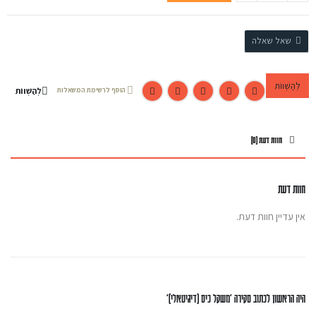
שאל שאלה
לְהַשְׁווֹת
הוסף לרשימת המשאלות
לְהַשְׁווֹת
חוות דעת (0)
חוות דעת
אין עדיין חוות דעת.
היה הראשון לכתוב סקירה “משקל כיס (דיגיטאלי)”