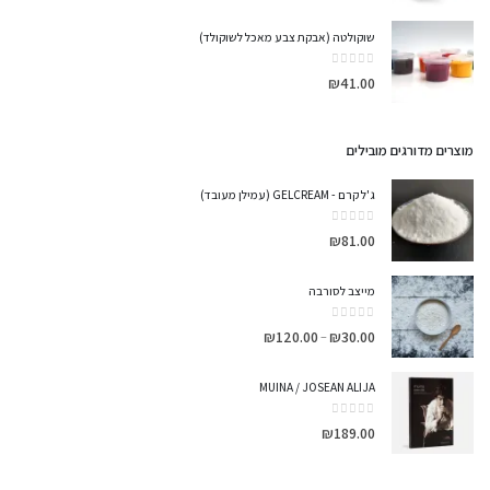
שוקולטה (אבקת צבע מאכל לשוקולד)
out of 5
0
₪
41.00
מוצרים מדורגים מובילים
ג'ל קרם - GELCREAM (עמילן מעובד)
out of 5
0
₪
81.00
מייצב לסורבה
out of 5
0
₪
120.00
₪
30.00
–
MUINA / JOSEAN ALIJA
out of 5
0
₪
189.00