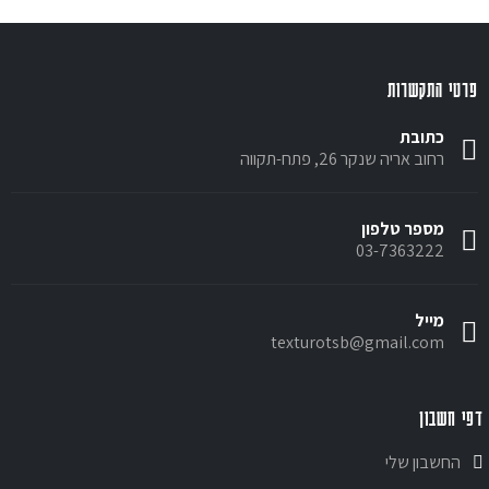
פרטי התקשרות
כתובת
רחוב אריה שנקר 26, פתח-תקווה
מספר טלפון
03-7363222
מייל
texturotsb@gmail.com
דפי חשבון
החשבון שלי