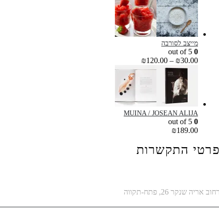
מייצב לסורבה
out of 5
0
₪
120.00
–
₪
30.00
MUINA / JOSEAN ALIJA
out of 5
0
₪
189.00
רטי התקשרות
תובת
חוב אריה שנקר 26, פתח-תקווה