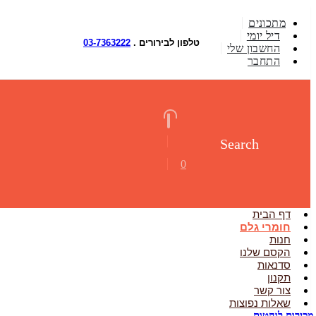
מתכונים
דיל יומי
טלפון לבירורים .
03-7363222
החשבון שלי
התחבר
Search
0
דף הבית
חומרי גלם
חנות
הקסם שלנו
סדנאות
תקנון
צור קשר
שאלות נפוצות
מכירות לוהטות