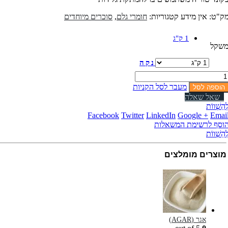
ק"ט:
אין מידע
קטגוריות:
חומרי גלם
,
סוכרים מיוחדים
1 ק"ג
שקל
נקה
מעבר לסל הקניות
הוספה לסל
שאל שאלה
ְהַשְׁווֹת
Facebook
Twitter
LinkedIn
Google +
Emai
וסף לרשימת המשאלות
ְהַשְׁווֹת
מוצרים מומלצים
אגר (AGAR)