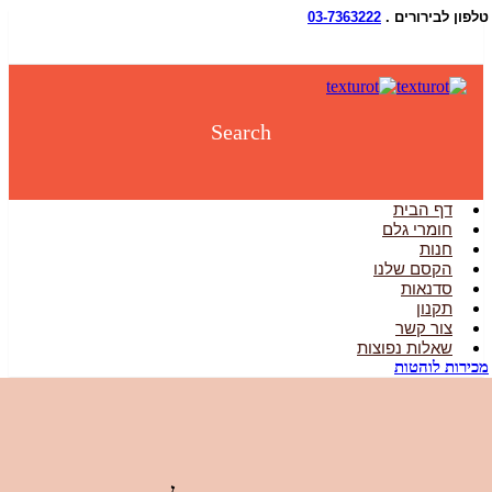
ן לבירורים .
03-7363222
Search
דף הבית
חומרי גלם
חנות
הקסם שלנו
סדנאות
תקנון
צור קשר
שאלות נפוצות
רות לוהטות