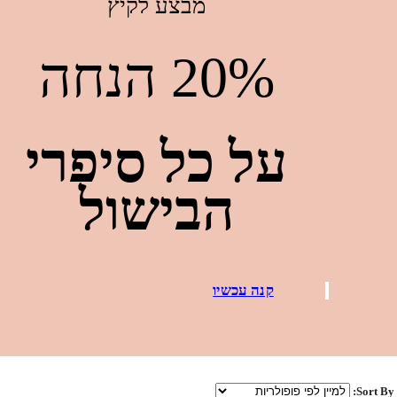
מבצע לקיץ
20% הנחה
על כל סיפרי
הבישול
קנה עכשיו
Sort