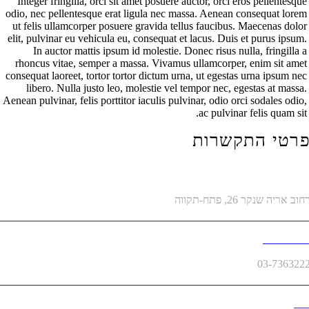
Integer fringilla, orci sit amet posuere auctor, orci eros pellente
odio, nec pellentesque erat ligula nec massa. Aenean consequat lo
ut felis ullamcorper posuere gravida tellus faucibus. Maecenas d
elit, pulvinar eu vehicula eu, consequat et lacus. Duis et purus ip
In auctor mattis ipsum id molestie. Donec risus nulla, fringil
rhoncus vitae, semper a massa. Vivamus ullamcorper, enim sit a
consequat laoreet, tortor tortor dictum urna, ut egestas urna ipsum
libero. Nulla justo leo, molestie vel tempor nec, egestas at ma
Aenean pulvinar, felis porttitor iaculis pulvinar, odio orci sodales o
ac pulvinar felis quam 
טי התקשרות
בת
יה שנקר 26, פתח-תקווה
 טלפון
03-736