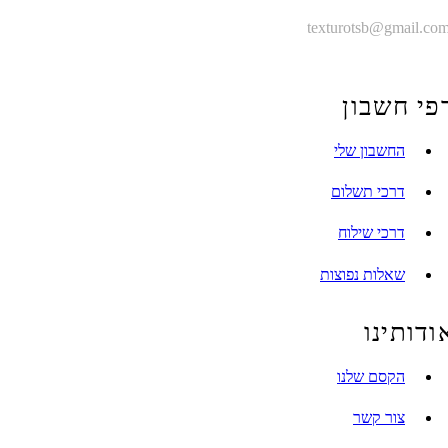
texturotsb@gmail
 חשבון
החשבון שלי
דרכי תשלום
דרכי שילוח
שאלות נפוצות
ותינו
הקסם שלנו
צור קשר