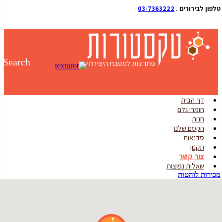
ן לבירורים .
03-7363222
Search
דף הבית
חומרי גלם
חנות
הקסם שלנו
סדנאות
תקנון
צור קשר
שאלות נפוצות
רות לוהטות